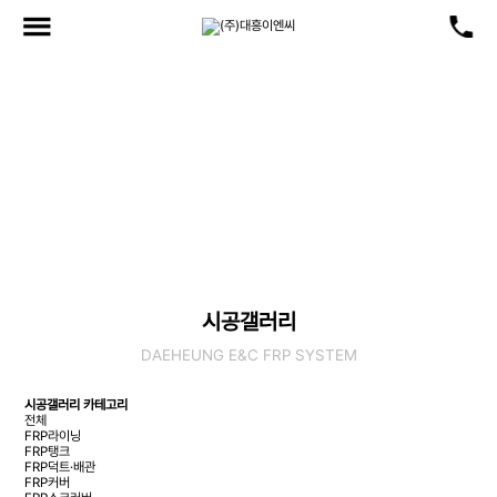
시공갤러리
현재위치
: 공급실적 > 시공갤러리 > [분류] FRP커버
시공갤러리
DAEHEUNG E&C FRP SYSTEM
시공갤러리 카테고리
전체
FRP라이닝
FRP탱크
FRP덕트·배관
FRP커버