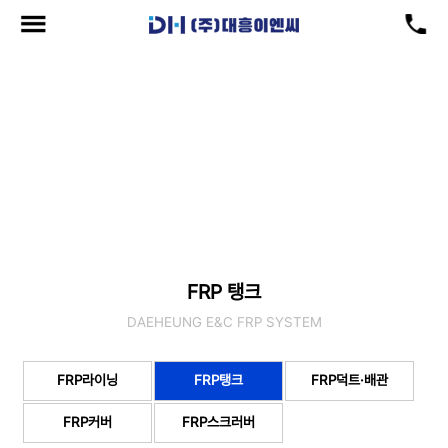
사업영역
현재위치
: 사업영역 > FRP탱크
FRP 탱크
DAEHEUNG E&C FRP SYSTEM
FRP라이닝
FRP탱크
FRP덕트·배관
FRP커버
FRP스크러버