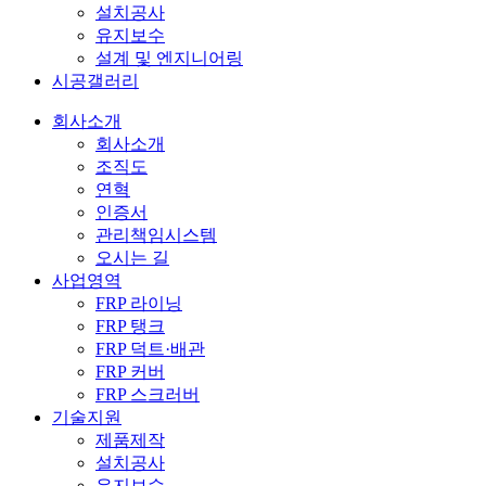
설치공사
유지보수
설계 및 엔지니어링
시공갤러리
회사소개
회사소개
조직도
연혁
인증서
관리책임시스템
오시는 길
사업영역
FRP 라이닝
FRP 탱크
FRP 덕트·배관
FRP 커버
FRP 스크러버
기술지원
제품제작
설치공사
유지보수