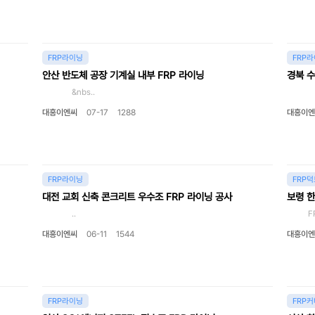
FRP라이닝
FRP
안산 반도체 공장 기계실 내부 FRP 라이닝
경북 수
&nbs..
.
대흥이엔씨
07-17
1288
대흥이엔
FRP라이닝
FRP덕
대전 교회 신축 콘크리트 우수조 FRP 라이닝 공사
보령 한
..
FRP배관
대흥이엔씨
06-11
1544
대흥이엔
FRP라이닝
FRP커