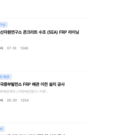
라이닝
산자원연구소 콘크리트 수조 (5EA) FRP 라이닝
.
씨
07-16
1349
트·배관
국중부발전소 FRP 배관 이전 설치 공사
제작 / FRP배관철거 / FRP..
씨
05-30
1254
버