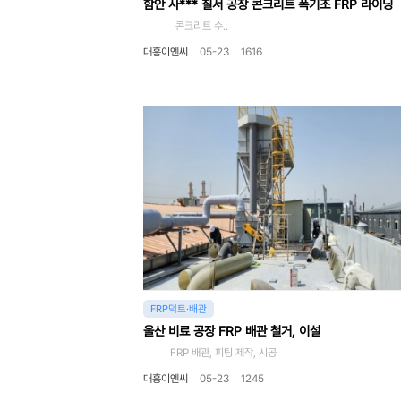
함안 사*** 칠서 공장 콘크리트 폭기조 FRP 라이닝
콘크리트 수..
대흥이엔씨
05-23
1616
FRP덕트·배관
울산 비료 공장 FRP 배관 철거, 이설
FRP 배관, 피팅 제작, 시공
대흥이엔씨
05-23
1245