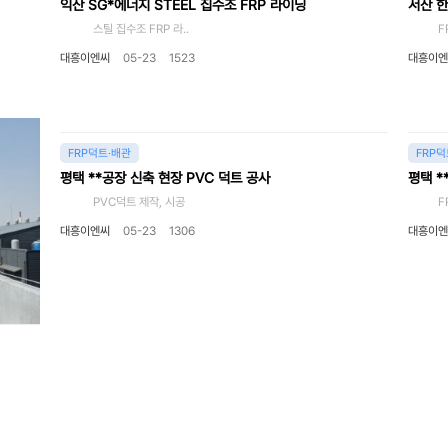
익산 SG*에너지 STEEL 집수조 FRP 라이닝
서산 한
스틸 집수조 FRP 라..
FRP 
대흥이엔씨
05-23
1523
대흥이엔
FRP덕트·배관
FRP덕
평택 **공장 신축 현장 PVC 덕트 공사
평택 *
PVC덕트 제작, 시공
FRP 
대흥이엔씨
05-23
1306
대흥이엔