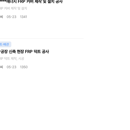
***에너지 FRP 커버 제작 및 설치 공사
커버 제작 및 설치
씨
05-23
1341
트·배관
*공장 신축 현장 FRP 덕트 공사
덕트 제작, 시공
씨
05-23
1350