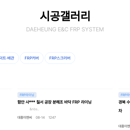
시공갤러리
DAEHEUNG E&C FRP SYSTEM
P덕트·배관
FRP커버
FRP스크러버
FRP라이닝
FRP
함안 사*** 칠서 공장 분해조 바닥 FRP 라이닝
경북 수
&nbs..
차
대흥이엔씨
08-14
1247
&nb
대흥이엔