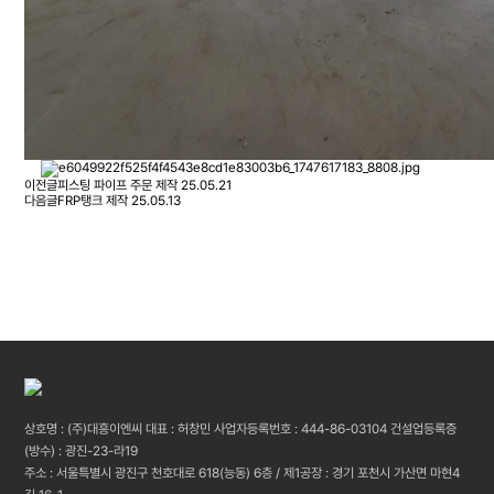
이전글
피스팅 파이프 주문 제작
25.05.21
다음글
FRP탱크 제작
25.05.13
상호명 : (주)대흥이엔씨 대표 : 허창민 사업자등록번호 : 444-86-03104 건설업등록증
(방수) : 광진-23-라19
주소 : 서울특별시 광진구 천호대로 618(능동) 6층 / 제1공장 : 경기 포천시 가산면 마현4