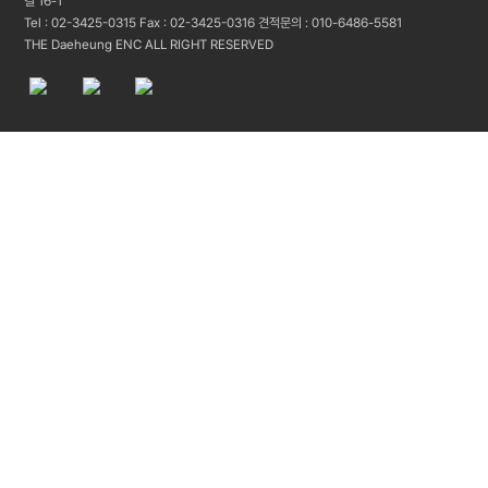
길 16-1
Tel : 02-3425-0315 Fax : 02-3425-0316 견적문의 : 010-6486-5581
THE Daeheung ENC ALL RIGHT RESERVED