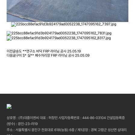
FRP라이닝, FRP방수, FRP, FRP물탱크, FRP시공, FRP정화조, FRP수지, 방수공사, 옥
상방수, 물탱크 설치, 방수공사견적, 겔코트
이전글
송도 **연구소 바닥 FRP 라이닝 공사
25.05.19
다음글
구미 S* 실** 폐수처리장 FRP 라이닝 공사
25.05.09
상호명 : (주)대흥이엔씨 대표 : 허창민 사업자등록번호 : 444-86-03104 건설업등록증
(방수) : 광진-23-라19
주소 : 서울특별시 광진구 천호대로 618(능동) 6층 / 제1공장 : 경북 고령군 성산면 삼대리