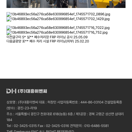
이전글
구미 S* 실** 폐수처리장 FRP 라이닝 공사
25.05.09
다음글
광양 포** 폐수 처리 시설 FRP 라이닝(외부)
25.02.20
상호명 : (주)대흥이엔씨 대표 : 허창민 사업자등록번호 : 444-86-03104 건설업등록증
(방수) : 광진-23-라19
주소 : 서울특별시 광진구 천호대로 618(능동) 6층 / 제1공장 : 경북 고령군 성산면 삼대리
184
Tel : 02-3425-0315 Fax : 02-3425-0316 견적문의 : 010-6486-5581
THE Daeheung ENC ALL RIGHT RESERVED